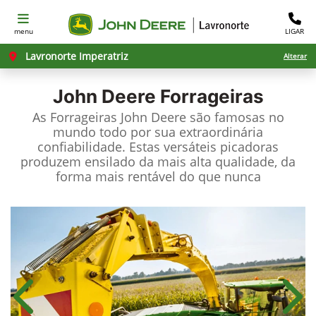
menu
LIGAR
Lavronorte Imperatriz
Alterar
John Deere
Forrageiras
As Forrageiras John Deere são famosas no
mundo todo por sua extraordinária
confiabilidade. Estas versáteis picadoras
produzem ensilado da mais alta qualidade, da
forma mais rentável do que nunca
Anterior
Próx