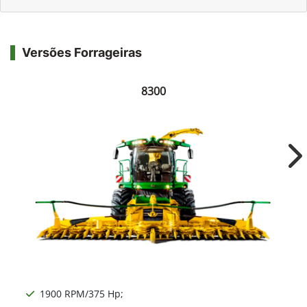
Versões Forrageiras
8300
Ne
1900 RPM/375 Hp;