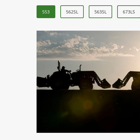
553
562SL
563SL
673LS