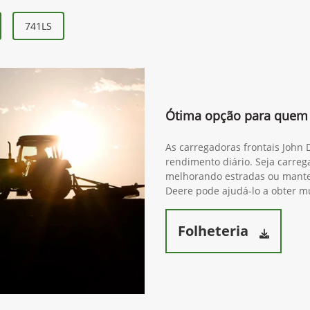
741LS
Ótima opção para quem 
As carregadoras frontais John
rendimento diário. Seja carre
melhorando estradas ou mante
Deere pode ajudá-lo a obter mu
Folheteria