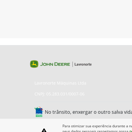
Lavronorte Máquinas Ltda
CNPJ: 05.283.031/0007-06
No trânsito, enxergar o outro salva vid
Para otimizar sua experiência durante a n
seus dados pessoais respeitamos nossa
p