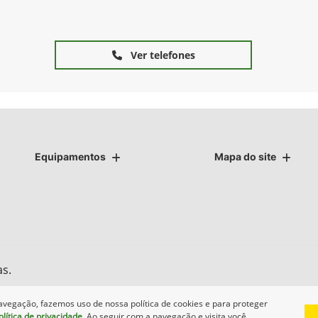
Ver telefones
Equipamentos
Mapa do site
as.
avegação, fazemos uso de nossa política de cookies e para proteger
olítica de privacidade
. Ao seguir com a navegação e visita você