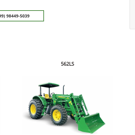
99) 98449-5039
562LS