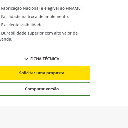
Excelente 
Fabricação Nacional e elegível ao FINAME;
Durabilidad
Facilidade na troca de implemento;
revenda;
Excelente visibilidade;
Mudança fá
Durabilidade superior com alto valor de
Excelente v
venda.
FICHA TÉCNICA
S
Solicitar uma proposta
Comparar versão