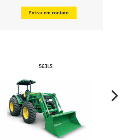
Entrar em contato
563LS
Next