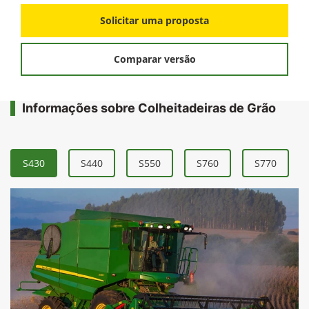
Solicitar uma proposta
Comparar versão
Informações sobre Colheitadeiras de Grão
S430
S440
S550
S760
S770