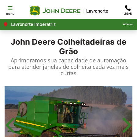
menu
LIGAR
Lavronorte Imperatriz
Alterar
John Deere
Colheitadeiras de
Grão
Aprimoramos sua capacidade de automação
para atender janelas de colheita cada vez mais
curtas
Anterior
Próx