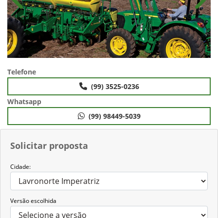
Anterior
Próx
Telefone
(99) 3525-0236
Whatsapp
(99) 98449-5039
Solicitar proposta
Cidade:
Versão escolhida