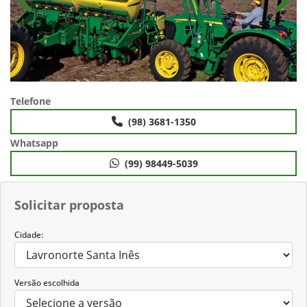
Anterior
Próx
Telefone
(98) 3681-1350
Whatsapp
(99) 98449-5039
Solicitar proposta
Cidade:
Versão escolhida