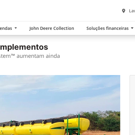
Lav
Vendas
John Deere Collection
Soluções financeiras
 implementos
ystem™ aumentam ainda