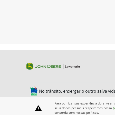
No trânsito, enxergar o outro salva vid
Para otimizar sua experiência durante a n
seus dados pessoais respeitamos nossa
p
concorda com nossas políticas.