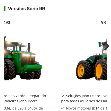
Versões Série 9R
R 490
9R 5
Ne
 Verde no Verde - Preparado
Soluções John Deere - Ver
lantadeiras John Deere;
para todas as Séries de Plant
 13.6L, de 390 a 640cv, de
Novos motores JD14 de 13.6