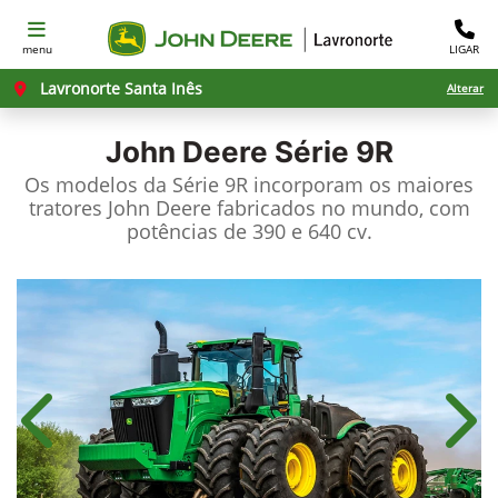
menu
LIGAR
Lavronorte Santa Inês
Alterar
John Deere
Série 9R
Os modelos da Série 9R incorporam os maiores
tratores John Deere fabricados no mundo, com
potências de 390 e 640 cv.
Anterior
Próx