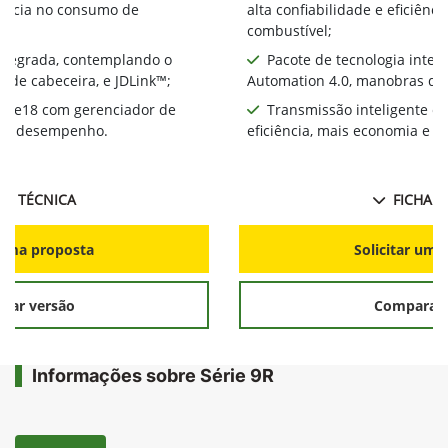
ciência no consumo de
alta confiabilidade e eficiên
combustível;
integrada, contemplando o
Pacote de tecnologia inte
 de cabeceira, e JDLink™;
Automation 4.0, manobras de 
te e18 com gerenciador de
Transmissão inteligente e
ia e desempenho.
eficiência, mais economia e 
HA TÉCNICA
FICHA T
r uma proposta
Solicitar uma
rar versão
Comparar 
Informações sobre Série 9R