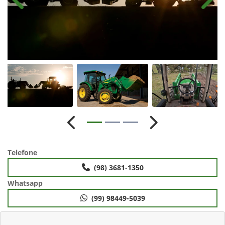
Anterior
Próx
Anterior
Próximo
Telefone
(98) 3681-1350
Whatsapp
(99) 98449-5039