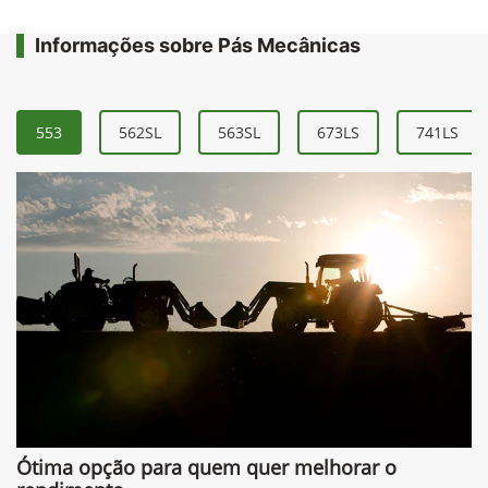
Informações sobre Pás Mecânicas
553
562SL
563SL
673LS
741LS
Ótima opção para quem quer melhorar o