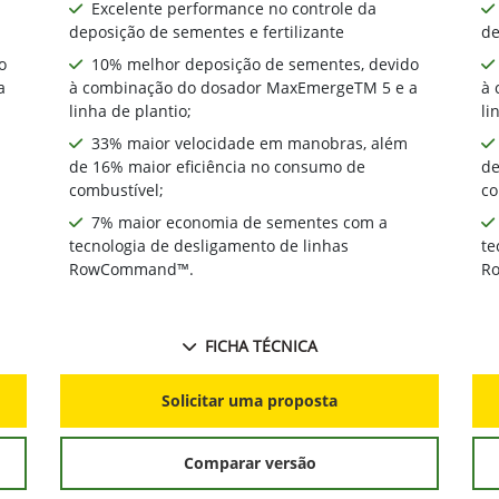
Excelente performance no controle da
deposição de sementes e fertilizante
de
o
10% melhor deposição de sementes, devido
a
à combinação do dosador MaxEmergeTM 5 e a
à 
linha de plantio;
li
33% maior velocidade em manobras, além
de 16% maior eficiência no consumo de
de
combustível;
co
7% maior economia de sementes com a
tecnologia de desligamento de linhas
te
RowCommand™.
R
FICHA TÉCNICA
Solicitar uma proposta
Comparar versão