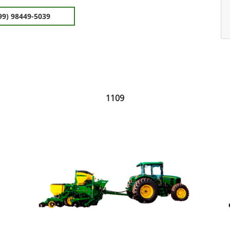
99) 98449-5039
1109