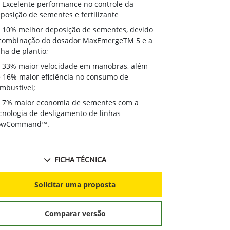
Excelente 
Excelente performance no controle da
deposição de 
posição de sementes e fertilizante
10% melhor
10% melhor deposição de sementes, devido
à combinação
combinação do dosador MaxEmergeTM 5 e a
linha de plant
nha de plantio;
33% maior
33% maior velocidade em manobras, além
de 16% maior 
 16% maior eficiência no consumo de
combustível;
mbustível;
7% maior 
7% maior economia de sementes com a
tecnologia de
cnologia de desligamento de linhas
RowCommand
owCommand™.
FICHA TÉCNICA
S
Solicitar uma proposta
Comparar versão