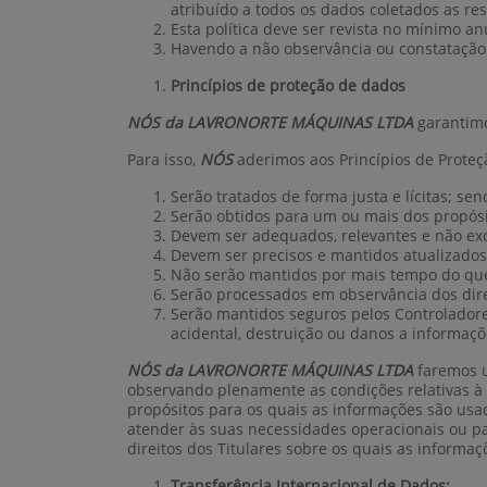
atribuído a todos os dados coletados as re
Esta política deve ser revista no mínimo a
Havendo a não observância ou constatação 
Princípios de proteção de dados
NÓS da LAVRONORTE MÁQUINAS LTDA
garantimo
Para isso,
NÓS
aderimos aos Princípios de Prote
Serão tratados de forma justa e lícitas; s
Serão obtidos para um ou mais dos propósit
Devem ser adequados, relevantes e não exc
Devem ser precisos e mantidos atualizados
Não serão mantidos por mais tempo do que
Serão processados em observância dos direi
Serão mantidos seguros pelos Controladore
acidental, destruição ou danos a informaçõ
NÓS da LAVRONORTE MÁQUINAS LTDA
faremos u
observando plenamente as condições relativas à c
propósitos para os quais as informações são usa
atender às suas necessidades operacionais ou par
direitos dos Titulares sobre os quais as inform
Transferência Internacional de Dados: