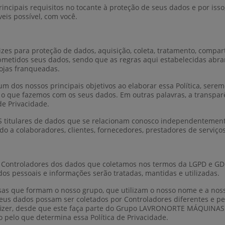
incipais requisitos no tocante à proteção de seus dados e por isso
eis possível, com você.
trizes para proteção de dados, aquisição, coleta, tratamento, compar
ubmetidos seus dados, sendo que as regras aqui estabelecidas ab
ojas franqueadas.
 dos nossos principais objetivos ao elaborar essa Política, sere
 o que fazemos com os seus dados. Em outras palavras, a transparên
de Privacidade.
CAS titulares de dados que se relacionam conosco independentemen
o a colaboradores, clientes, fornecedores, prestadores de serviços,
 Controladores dos dados que coletamos nos termos da LGPD e GD
os pessoais e informações serão tratadas, mantidas e utilizadas.
esas que formam o nosso grupo, que utilizam o nosso nome e a nos
seus dados possam ser coletados por Controladores diferentes e p
izer, desde que este faça parte do Grupo LAVRONORTE MÁQUINAS L
 pelo que determina essa Política de Privacidade.