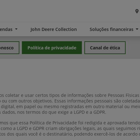
Vendas
John Deere Collection
Soluções financeiras
onosco
Política de privacidade
Canal de ética
s coletar e usar certos tipos de informações sobre Pessoas Físic
co ou com outros objetivos. Essas informações pessoais são colet
igital, em papel ou mesmo registradas em outro material ou mei
s dados, nos termos do que exige a LGPD e a GDPR.
mos que essa Política de Privacidade foi redigida e aprovada te
como a LGPD e GDPR criam obrigações legais, as quais seguimos ri
tos dos quais você é o destinatário, podendo exercê-los de acordo