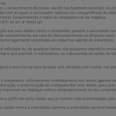
ial;
o consentimento do titular, exceto nas hipóteses previstas no art.
das com as quais o controlador realizou uso compartilhado de dad
ornecer consentimento e sobre as consequências da negativa;
 5º do art. 8º desta Lei.
elação aos seus dados contra o controlador perante a autoridade na
 consentimento, em caso de descumprimento ao disposto nesta Le
tante legalmente constituído ao respectivo agente de tratamento.
 solicitada ou, de qualquer forma, não possamos atendê-lo, envia
mpre que possível, o indicaremos, ou indicaremos as razões de fa
ara o exercício de seus direitos será atendido sem custos, nos p
s e tratamento, informaremos imediatamente aos outros agentes d
liminação, a anonimização ou o bloqueio dos seus dados, para que 
impossível ou implique esforço desproporcional, no seu cumprim
ere a LGPD não inclui dados que já tenham sido anonimizados pelo
 seus dados contra o controlador perante a autoridade nacional ta