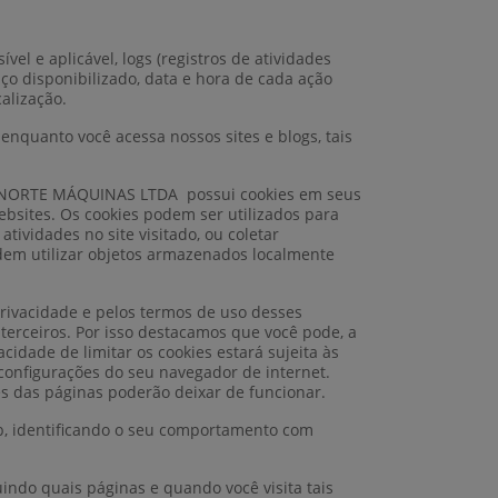
vel e aplicável, logs (registros de atividades
iço disponibilizado, data e hora de cada ação
alização.
enquanto você acessa nossos sites e blogs, tais
VRONORTE MÁQUINAS LTDA possui cookies em seus
ebsites. Os cookies podem ser utilizados para
tividades no site visitado, ou coletar
em utilizar objetos armazenados localmente
 privacidade e pelos termos de uso desses
terceiros. Por isso destacamos que você pode, a
dade de limitar os cookies estará sujeita às
configurações do seu navegador de internet.
es das páginas poderão deixar de funcionar.
, identificando o seu comportamento com
indo quais páginas e quando você visita tais