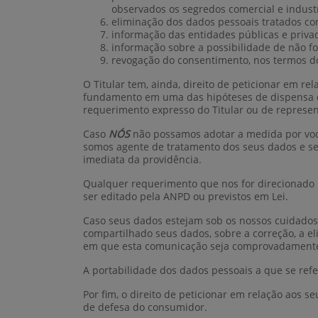
observados os segredos comercial e industr
eliminação dos dados pessoais tratados com 
informação das entidades públicas e priva
informação sobre a possibilidade de não f
revogação do consentimento, nos termos do §
O Titular tem, ainda, direito de peticionar em r
fundamento em uma das hipóteses de dispensa de
requerimento expresso do Titular ou de represen
Caso
NÓS
não possamos adotar a medida por você
somos agente de tratamento dos seus dados e se
imediata da providência.
Qualquer requerimento que nos for direcionado p
ser editado pela ANPD ou previstos em Lei.
Caso seus dados estejam sob os nossos cuidado
compartilhado seus dados, sobre a correção, a e
em que esta comunicação seja comprovadamente 
A portabilidade dos dados pessoais a que se ref
Por fim, o direito de peticionar em relação aos
de defesa do consumidor.