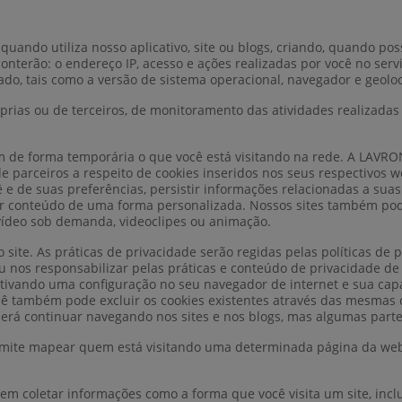
uando utiliza nosso aplicativo, site ou blogs, criando, quando possí
 conterão: o endereço IP, acesso e ações realizadas por você no serv
zado, tais como a versão de sistema operacional, navegador e geoloc
rias ou de terceiros, de monitoramento das atividades realizadas 
m de forma temporária o que você está visitando na rede. A LA
 parceiros a respeito de cookies inseridos nos seus respectivos w
 e de suas preferências, persistir informações relacionadas a suas a
r conteúdo de uma forma personalizada. Nossos sites também pod
vídeo sob demanda, videoclipes ou animação.
 site. As práticas de privacidade serão regidas pelas políticas de
 nos responsabilizar pelas práticas e conteúdo de privacidade de 
ivando uma configuração no seu navegador de internet e sua capaci
cê também pode excluir os cookies existentes através das mesmas 
oderá continuar navegando nos sites e nos blogs, mas algumas part
ite mapear quem está visitando uma determinada página da web
m coletar informações como a forma que você visita um site, inclu