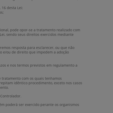
 16 desta Lei;
os;
cional, pode opor-se a tratamento realizado com
i, sendo seus direitos exercidos mediante
remos resposta para esclarecer, ou que não
to e/ou de direito que impedem a adoção
razos e nos termos previstos em regulamento a
e tratamento com os quais tenhamos
repitam idêntico procedimento, exceto nos casos
ento.
 Controlador.
mbém poderá ser exercido perante os organismos