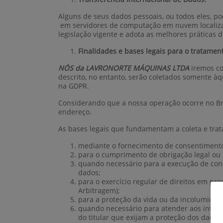
Alguns de seus dados pessoais, ou todos eles, 
em servidores de computação em nuvem localiza
legislação vigente e adota as melhores práticas 
Finalidades e bases legais para o tratamen
NÓS da LAVRONORTE MÁQUINAS LTDA
iremos co
descrito, no entanto, serão coletados somente à
na GDPR.
Considerando que a nossa operação ocorre no Bra
endereço.
As bases legais que fundamentam a coleta e tra
mediante o fornecimento de consentimento 
para o cumprimento de obrigação legal ou r
quando necessário para a execução de contr
dados;
para o exercício regular de direitos em pro
Arbitragem);
para a proteção da vida ou da incolumidade 
quando necessário para atender aos interes
do titular que exijam a proteção dos dados