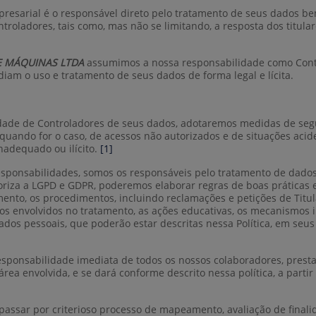
esarial é o responsável direto pelo tratamento de seus dados be
adores, tais como, mas não se limitando, a resposta dos titulares
E MÁQUINAS LTDA
assumimos a nossa responsabilidade como Contr
diam o uso e tratamento de seus dados de forma legal e lícita.
dade de Controladores de seus dados, adotaremos medidas de segur
quando for o caso, de acessos não autorizados e de situações aciden
adequado ou ilícito.
[1]
ponsabilidades, somos os responsáveis pelo tratamento de dados
toriza a LGPD e GDPR, poderemos elaborar regras de boas práticas
ento, os procedimentos, incluindo reclamações e petições de Titu
rsos envolvidos no tratamento, as ações educativas, os mecanismos 
ados pessoais, que poderão estar descritas nessa Política, em s
responsabilidade imediata de todos os nossos colaboradores, pre
 área envolvida, e se dará conforme descrito nessa política, a par
assar por criterioso processo de mapeamento, avaliação de final