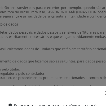
poderão ser transferidos para o exterior, por exemplo, quando 
dos fora do Brasil. Para isso, LAVRONORTE MÁQUINAS LTDA observ
de segurança e privacidade para garantir a integridade e confidenc
to de dados
letar dados pessoais e dados pessoais sensíveis de Titulares para
queles estritamente necessários e que estejam devidamente embasa
sil, coletamos dados de Titulares que estão em território nacion
tamento de dados que fazemos são as seguintes, para dados pessoa
pelo titular;
egulatória pelo controlador;
ato ou de procedimentos preliminares relacionados a contrato do qu
cesso judicial, administrativo ou arbitral, esse último nos termos d
física do titular ou de terceiros;
ses legítimos do controlador ou de terceiros, exceto no caso de p
 pessoais; ou
Selecione a unidade mais próxima a você.