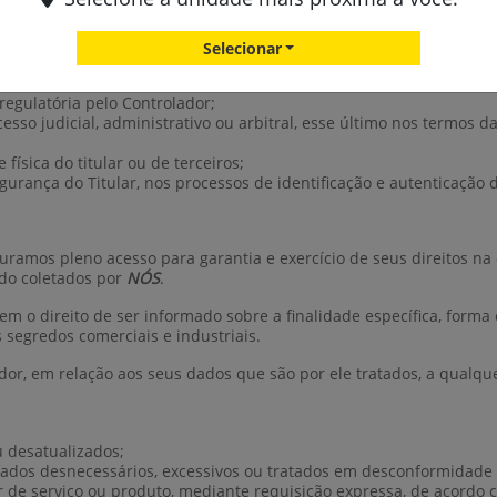
o ao disposto na legislação pertinente.
Selecionar
pelo Titular;
egulatória pelo Controlador;
cesso judicial, administrativo ou arbitral, esse último nos termos d
física do titular ou de terceiros;
gurança do Titular, nos processos de identificação e autenticação 
uramos pleno acesso para garantia e exercício de seus direitos na
do coletados por
NÓS
.
 tem o direito de ser informado sobre a finalidade específica, for
 segredos comerciais e industriais.
ador, em relação aos seus dados que são por ele tratados, a qualq
u desatualizados;
ados desnecessários, excessivos ou tratados em desconformidade 
r de serviço ou produto, mediante requisição expressa, de acordo