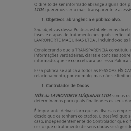
O direito de ser informado abrange alguns dos pr
LTDA
queremos ser o mais transparente e acessív
Objetivos, abrangência e público-alvo.
São objetivos dessa Política, estabelecer as dire
fases e etapas de tratamento aos quais serão s
LAVRONORTE MÁQUINAS LTDA , incluindo-se as l
Considerando que a TRANSPARÊNCIA constituiu um
informações verdadeiras, claras e concisas sobre
informado, que se concretizará por essa Política 
Essa política se aplica a todos as PESSOAS FÍSI
relacionamento, por exemplo, mas não se limitand
Controlador de Dados
NÓS da LAVRONORTE MÁQUINAS LTDA
somos os
determinamos para quais finalidades os seus dad
É importante deixar claro que as diversas empr
desde que os tenham coletados. É possível que 
caso, independentemente do Controlador que o f
certo que o tratamento de seus dados será gerido