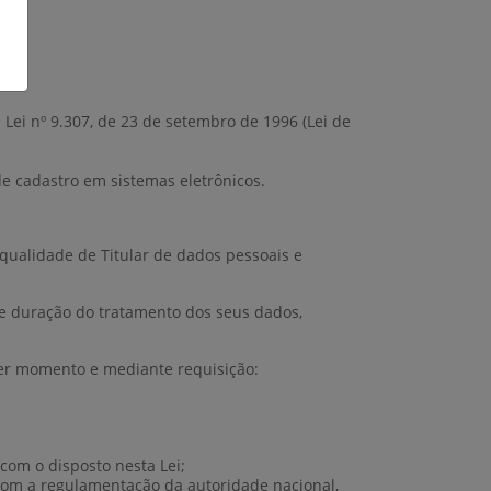
a Lei nº 9.307, de 23 de setembro de 1996 (Lei de
de cadastro em sistemas eletrônicos.
 qualidade de Titular de dados pessoais e
ma e duração do tratamento dos seus dados,
uer momento e mediante requisição:
com o disposto nesta Lei;
 com a regulamentação da autoridade nacional,