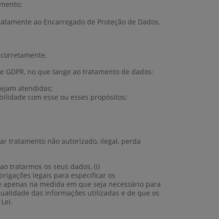
amento;
ediatamente ao Encarregado de Proteção de Dados.
 corretamente.
 e GDPR, no que tange ao tratamento de dados:
sejam atendidas;
bilidade com esse ou esses propósitos;
r tratamento não autorizado, ilegal, perda
ao tratarmos os seus dados, (i)
rigações legais para especificar os
 e apenas na medida em que seja necessário para
qualidade das informações utilizadas e de que os
Lei.