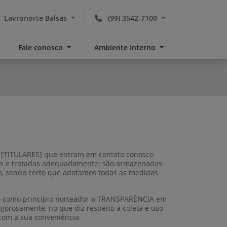
Lavronorte Balsas
(99) 3542-7100
Fale conosco
Ambiente Interno
as [TITULARES] que entram em contato conosco
adas e tratadas adequadamente; são armazenadas
o, sendo certo que adotamos todas as medidas
ndo como princípio norteador a TRANSPARÊNCIA em
gorosamente, no que diz respeito a coleta e uso
 com a sua conveniência.