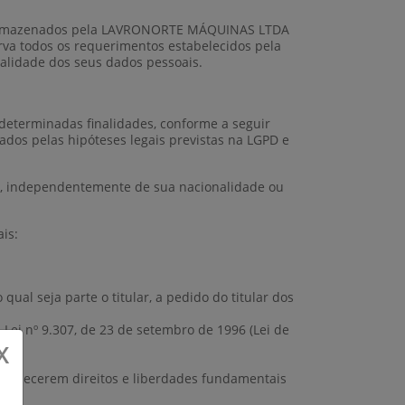
são armazenados pela LAVRONORTE MÁQUINAS LTDA
a todos os requerimentos estabelecidos pela
ialidade dos seus dados pessoais.
 determinadas finalidades, conforme a seguir
dos pelas hipóteses legais previstas na LGPD e
al, independentemente de sua nacionalidade ou
is:
al seja parte o titular, a pedido do titular dos
a Lei nº 9.307, de 23 de setembro de 1996 (Lei de
X
revalecerem direitos e liberdades fundamentais