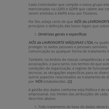
Cada Controlador que compõe o nosso grupo empr
mencionadas na LGPD e GDPR que cabem aos control
serem emitidas à ANPD e/ou aos Titulares.
Por fim, esteja certo de que
NÓS da LAVRONORT
princípios e definição das bases legais que subsi
Diretrizes gerais e específicas
NÓS da LAVRONORTE MÁQUINAS LTDA,
na quali
proteger os dados pessoais e pessoais sensíveis, 
comunicação ou qualquer forma de tratamento in
Também, no âmbito de nossas competências e res
associações, e para tanto, nos termos do que au
condições de organização, o regime de funcionam
técnicos, as obrigações específicas para os dive
outros aspectos relacionados ao tratamento de d
por
NÓS
estabelecidas.
[2]
A gestão dos dados conforme esta Política é de 
empresarial, nos limites das atribuições de cada
descritos abaixo:
Todo tratamento de base de dados deverá p