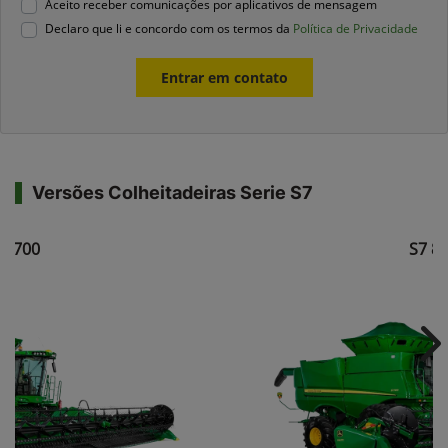
Aceito receber comunicações por aplicativos de mensagem
Declaro que li e concordo com os termos da
Política de Privacidade
Entrar em contato
Versões Colheitadeiras Serie S7
7 700
S7 8
Ne