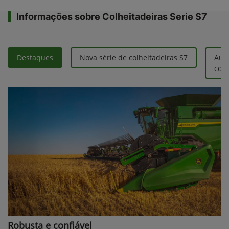
Informações sobre Colheitadeiras Serie S7
Destaques
Nova série de colheitadeiras S7
Aum
colh
Robusta e confiável