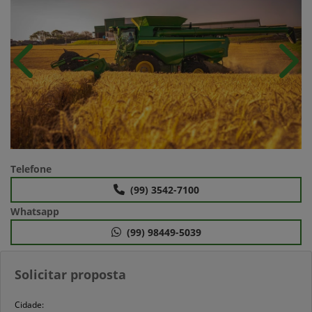
Anterior
Próx
Telefone
(99) 3542-7100
Whatsapp
(99) 98449-5039
Solicitar proposta
Cidade: