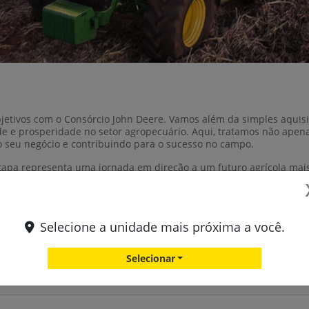
jetivos com o Consórcio John Deere. Vamos além da simples aqui
e e prosperidade no setor agropecuário. Aqui, tratamos não apena
 seu negócio e contribuindo para o sucesso no campo.
etapa representa uma jornada em direção a um futuro agrícola mai
Selecione a unidade mais próxima a você.
Entre em contato com a nossa equipe
Selecionar
ormações, por favor, preencha o formulário abaixo que entraremos