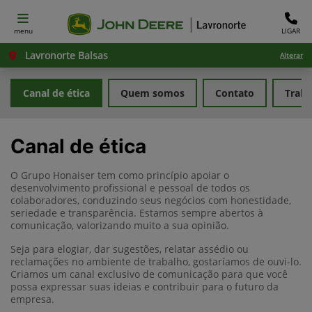
menu
LIGAR
Lavronorte Balsas
Alterar
Canal de ética
Quem somos
Contato
Traba
Canal de ética
O Grupo Honaiser tem como princípio apoiar o
desenvolvimento profissional e pessoal de todos os
colaboradores, conduzindo seus negócios com honestidade,
seriedade e transparência. Estamos sempre abertos à
comunicação, valorizando muito a sua opinião.
Seja para elogiar, dar sugestões, relatar assédio ou
reclamações no ambiente de trabalho, gostaríamos de ouvi-lo.
Criamos um canal exclusivo de comunicação para que você
possa expressar suas ideias e contribuir para o futuro da
empresa.