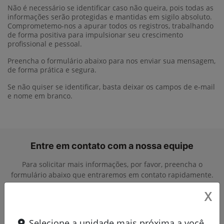
Não é necessário se identificar caso não queira, pois todas as
informações serão protegidas e mantidas em sigilo absoluto.
Comprometemo-nos a apurar todos os registros, trabalhando
de forma positiva para impulsionar seu crescimento
profissional e pessoal.
Preencha o formulário abaixo para nos enviar sua mensagem,
de forma prática e segura.
Se não quiser se identificar, basta deixar os campos de e-mail
e nome em branco.
Entre em contato com a nossa equipe
Para solicitar mais informações, por favor, preencha o
formulário abaixo que entraremos em contato rapidamente.
X
Selecione a unidade mais próxima a você.