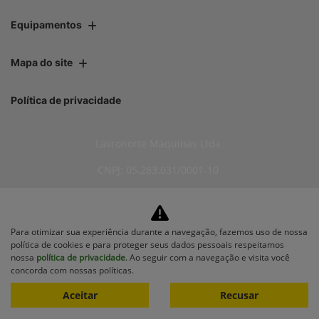
Equipamentos
Mapa do site
Política de privacidade
Lavronorte Máquinas Ltda
CNPJ: 05.283.031/0001-10
Para otimizar sua experiência durante a navegação, fazemos uso de nossa
No trânsito, enxergar o outro
política de cookies e para proteger seus dados pessoais respeitamos
salva vidas.
nossa
política de privacidade
. Ao seguir com a navegação e visita você
concorda com nossas políticas.
Aceitar
Recusar
Desenvolvido pela DEALERSPACE ® Direitos Reservados.