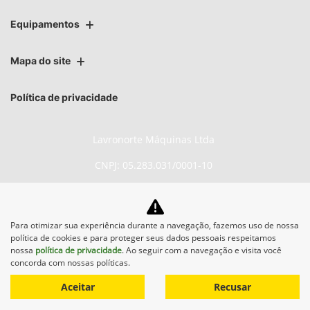
Equipamentos
Mapa do site
Política de privacidade
Lavronorte Máquinas Ltda
CNPJ: 05.283.031/0001-10
Para otimizar sua experiência durante a navegação, fazemos uso de nossa
No trânsito, enxergar o outro
política de cookies e para proteger seus dados pessoais respeitamos
salva vidas.
nossa
política de privacidade
. Ao seguir com a navegação e visita você
concorda com nossas políticas.
Aceitar
Recusar
Desenvolvido pela DEALERSPACE ® Direitos Reservados.