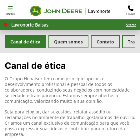
menu
LIGAR
Lavronorte Balsas
Alterar
Canal de ética
Quem somos
Contato
Traba
Canal de ética
O Grupo Honaiser tem como princípio apoiar o
desenvolvimento profissional e pessoal de todos os
colaboradores, conduzindo seus negócios com honestidade,
seriedade e transparência. Estamos sempre abertos à
comunicação, valorizando muito a sua opinião.
Seja para elogiar, dar sugestões, relatar assédio ou
reclamações no ambiente de trabalho, gostaríamos de ouvi-lo.
Criamos um canal exclusivo de comunicação para que você
possa expressar suas ideias e contribuir para o futuro da
empresa.