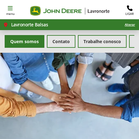
menu
LIGAR
Lavronorte Balsas
Alterar
Quem somos
Contato
Trabalhe conosco
Po