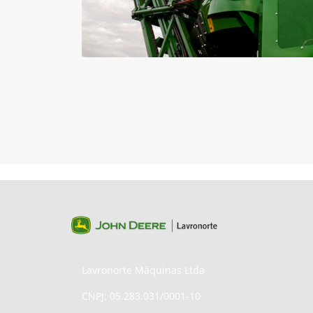
Lavronorte Máquinas Ltda
CNPJ: 05.283.031/0001-10