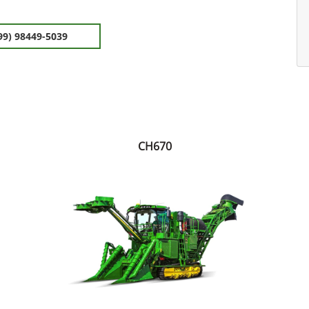
99) 98449-5039
CH670