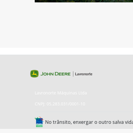
Lavronorte Máquinas Ltda
CNPJ: 05.283.031/0001-10
No trânsito, enxergar o outro salva vid