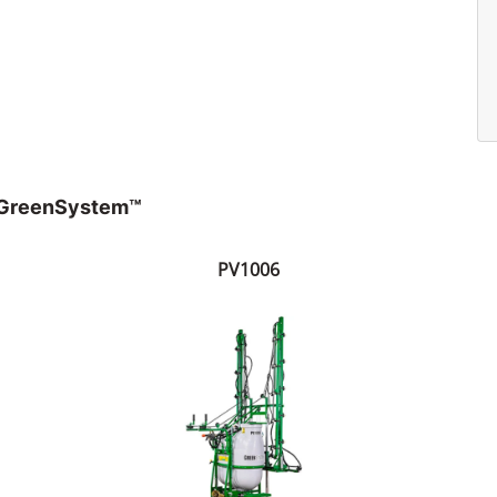
s GreenSystem™
PV1006