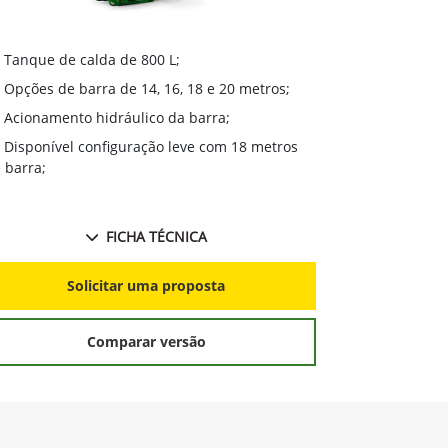
Tanque de 
Tanque de calda de 800 L;
Opções de 
Opções de barra de 14, 16, 18 e 20 metros;
Bomba de s
Acionamento hidráulico da barra;
GreenStar™
Disponível configuração leve com 18 metros
variável, cort
 barra;
FICHA TÉCNICA
S
Solicitar uma proposta
Comparar versão