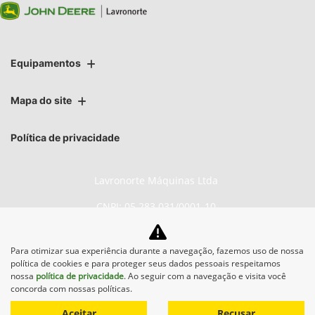
Equipamentos
Mapa do site
Política de privacidade
Lavronorte Máquinas Ltda
CNPJ: 05.283.031/0001-10
Para otimizar sua experiência durante a navegação, fazemos uso de nossa
política de cookies e para proteger seus dados pessoais respeitamos
No trânsito, enxergar o outro
nossa
política de privacidade
. Ao seguir com a navegação e visita você
salva vidas.
concorda com nossas políticas.
Aceitar
Recusar