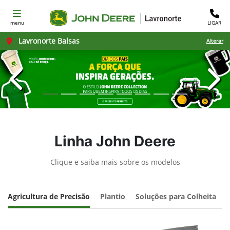
menu
LIGAR
Lavronorte Balsas
Alterar
templates.template-01.components.carousel.texts.con
temp
Linha John Deere
Clique e saiba mais sobre os modelos