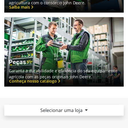
Consórcio John Deere
Descubra uma maneira acessível de potencializar sua
agricultura com o consórcio John Deere.
Saiba mais
Peças
Garanta a durabilidade e eficiência do seu equipamento
agrícola com as peças originais John Deere.
Conheça nosso catálogo