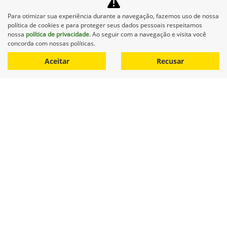
Para otimizar sua experiência durante a navegação, fazemos uso de nossa
política de cookies e para proteger seus dados pessoais respeitamos
nossa
política de privacidade
. Ao seguir com a navegação e visita você
concorda com nossas políticas.
Aceitar
Recusar
Equipamentos
Mapa do site
Política de privacidade
Lavronorte Máquinas Ltda
CNPJ: 05.283.031/0001-10