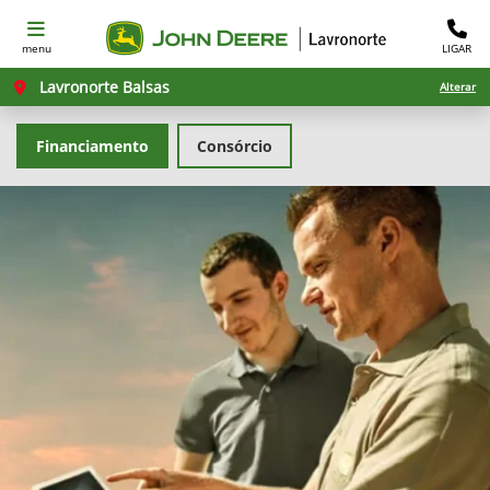
menu
LIGAR
Lavronorte Balsas
Alterar
Financiamento
Consórcio