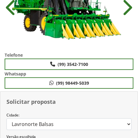
Anterior
Próx
Telefone
(99) 3542-7100
Whatsapp
(99) 98449-5039
Solicitar proposta
Cidade:
Versão escolhida