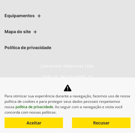
Equipamentos
Mapa do site
Política de privacidade
Lavronorte Máquinas Ltda
CNPJ: 05.283.031/0001-10
Para otimizar sua experiência durante a navegação, fazemos uso de nossa
política de cookies e para proteger seus dados pessoais respeitamos
No trânsito, enxergar o outro
nossa
política de privacidade
. Ao seguir com a navegação e visita você
salva vidas.
concorda com nossas políticas.
Aceitar
Recusar
Desenvolvido pela DEALERSPACE ® Direitos Reservados.