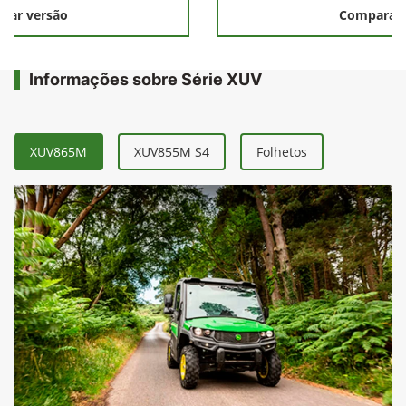
rar versão
Comparar 
Informações sobre Série XUV
XUV865M
XUV855M S4
Folhetos