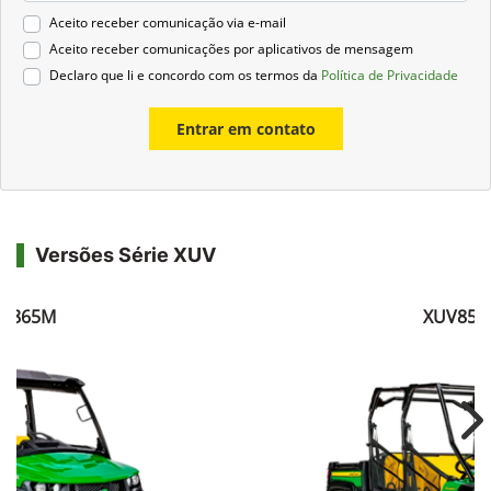
Aceito receber comunicação via e-mail
Aceito receber comunicações por aplicativos de mensagem
Declaro que li e concordo com os termos da
Política de Privacidade
Entrar em contato
Versões Série XUV
V865M
XUV855
Ne