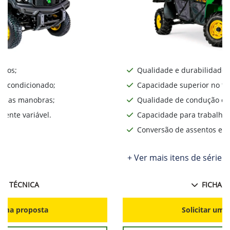
iros;
Qualidade e durabilidade;
ar condicionado;
Capacidade superior no te
lita as manobras;
Qualidade de condução o d
ente variável.
Capacidade para trabalhos
Conversão de assentos e d
+ Ver mais itens de série
HA TÉCNICA
FICHA T
r uma proposta
Solicitar uma