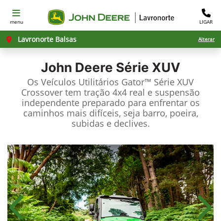
menu
LIGAR
Lavronorte Balsas
Alterar
John Deere
Série XUV
Os Veículos Utilitários Gator™ Série XUV
Crossover tem tração 4x4 real e suspensão
independente preparado para enfrentar os
caminhos mais difíceis, seja barro, poeira,
subidas e declives.
Anterior
Próx