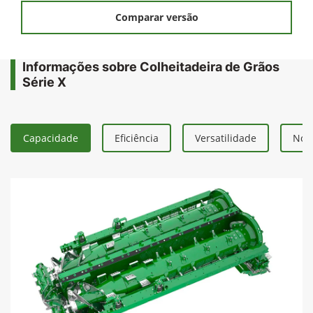
Comparar versão
Informações sobre Colheitadeira de Grãos
Série X
Capacidade
Eficiência
Versatilidade
Nova