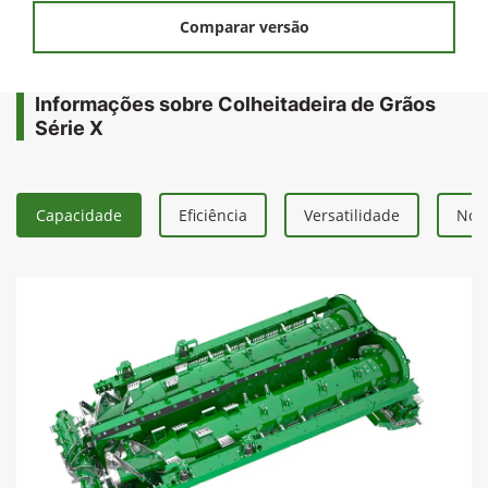
Comparar versão
Informações sobre Colheitadeira de Grãos
Série X
Capacidade
Eficiência
Versatilidade
Nova