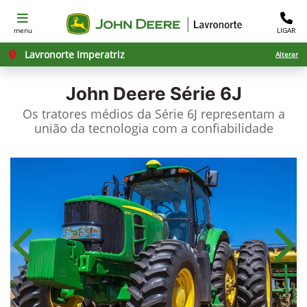
menu
LIGAR
Lavronorte Imperatriz
Alterar
John Deere
Série 6J
Os tratores médios da Série 6J representam a
união da tecnologia com a confiabilidade
Anterior
Próx