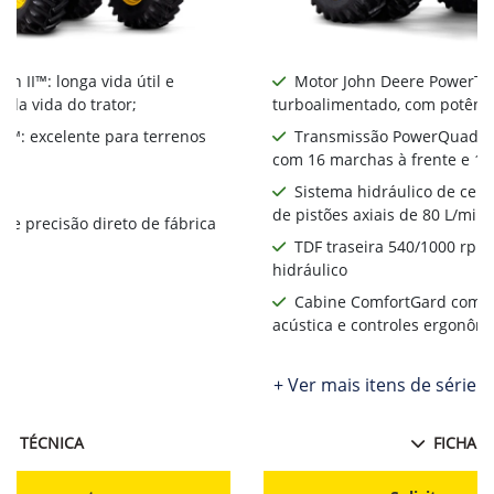
 II™: longa vida útil e
Motor John Deere PowerTech
 da vida do trator;
turboalimentado, com potênci
™: excelente para terrenos
Transmissão PowerQuad Pl
com 16 marchas à frente e 16
Sistema hidráulico de ce
de pistões axiais de 80 L/min
de precisão direto de fábrica
TDF traseira 540/1000 rpm
hidráulico
Cabine ComfortGard com a
acústica e controles ergonôm
+ Ver mais itens de série
HA TÉCNICA
FICHA T