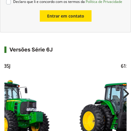
Declaro que li e concordo com os termos da
Política de Privacidade
Entrar em contato
Versões Série 6J
6135J
6150
Ne