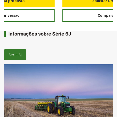
r uma proposta
Solicitar uma
rar versão
Comparar 
Informações sobre Série 6J
Serie 6J