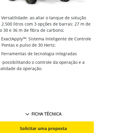
Versatilida
Versatilidade: ao aliar o tanque de solução
de 2.500 litr
 2.500 litros com 3 opções de barras: 27 m de
aço 30 e 36 m
o 30 e 36 m de fibra de carbono;
ExactApply
ExactApply™: Sistema Inteligente de Controle
de Pontas e p
 Pontas e pulso de 30 Hertz;
Ferramenta
Ferramentas de tecnologia integradas
possibilit
possibilitando o controle da operação e a
qualidade da 
alidade da operação.
FICHA TÉCNICA
S
Solicitar uma proposta