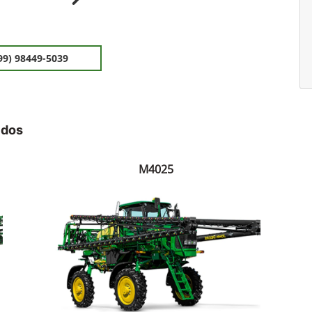
ior
Próximo
99) 98449-5039
idos
M4025