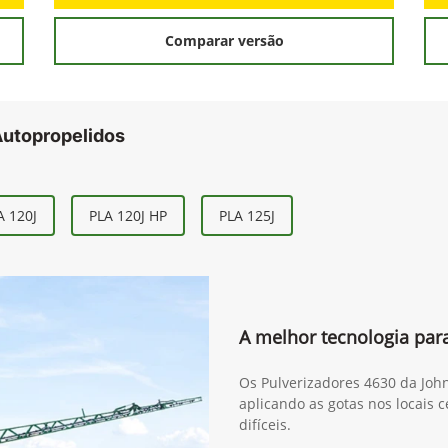
Comparar versão
Autopropelidos
A 120J
PLA 120J HP
PLA 125J
A melhor tecnologia para
Os Pulverizadores 4630 da Joh
aplicando as gotas nos locais 
difíceis.