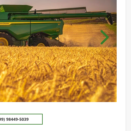
Próximo
99) 98449-5039