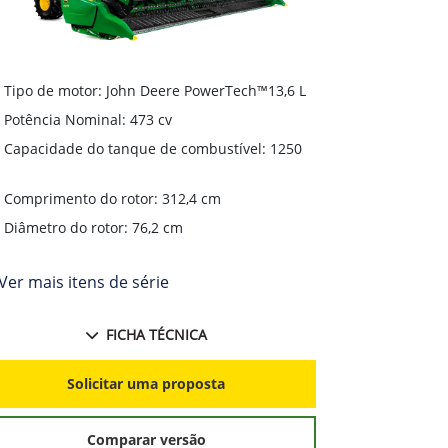
Tipo de motor: John Deere PowerTech™13,6 L
Tipo de mo
Potência Nominal: 473 cv
Potência N
Capacidade do tanque de combustível: 1250
Capacidade
L
Comprimento do rotor: 312,4 cm
Compriment
Diâmetro do rotor: 76,2 cm
Diâmetro d
Ver mais itens de série
+ Ver mais i
FICHA TÉCNICA
Solicitar uma proposta
S
Comparar versão