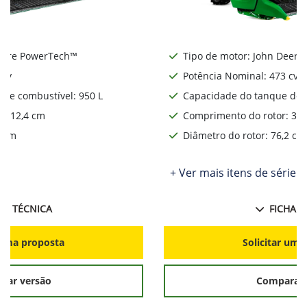
Deere PowerTech™
Tipo de motor: John Deere
 cv
Potência Nominal: 473 cv
de combustível: 950 L
Capacidade do tanque de c
: 312,4 cm
Comprimento do rotor: 312
2 cm
Diâmetro do rotor: 76,2 cm
ie
+ Ver mais itens de série
HA TÉCNICA
FICHA T
r uma proposta
Solicitar uma
rar versão
Comparar 