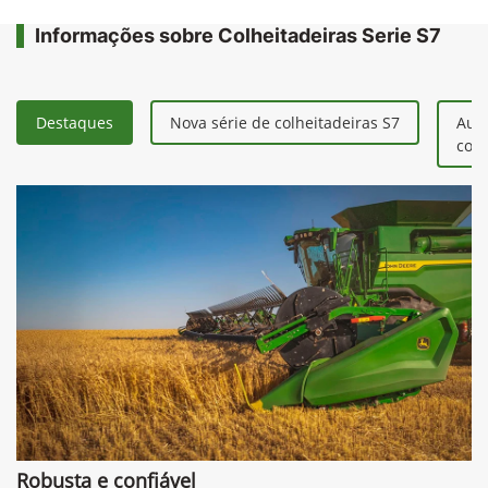
Informações sobre Colheitadeiras Serie S7
Destaques
Nova série de colheitadeiras S7
Aum
colh
Robusta e confiável