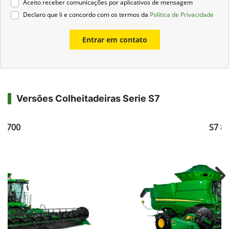
Aceito receber comunicações por aplicativos de mensagem
Declaro que li e concordo com os termos da
Política de Privacidade
Entrar em contato
Versões Colheitadeiras Serie S7
7 700
S7 8
Ne