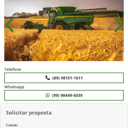
Anterior
Próx
Telefone
(89) 98151-1611
Whatsapp
(99) 98449-5039
Solicitar proposta
Cidade: