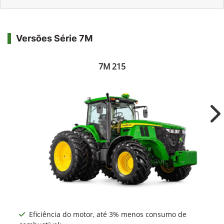
Versões Série 7M
7M 215
Ne
Eficiência do motor, até 3% menos consumo de