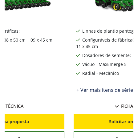
ográficas:
Linhas de plantio pantográ
ca08 x 50 cm | 09 x 45 cm
Configuráveis de fábrica06
11 x 45 cm
:
Dosadores de semente:
Vácuo - MaxEmerge 5
Radial - Mecânico
ie
+ Ver mais itens de série
HA TÉCNICA
FICHA T
r uma proposta
Solicitar uma