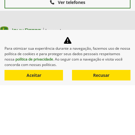
Ver telefones
Para otimizar sua experiência durante a navegação, fazemos uso de nossa
Equipamentos
política de cookies e para proteger seus dados pessoais respeitamos
nossa
política de privacidade
. Ao seguir com a navegação e visita você
concorda com nossas políticas.
Mapa do site
Aceitar
Recusar
Política de privacidade
No trânsito, enxergar o outro
salva vidas.