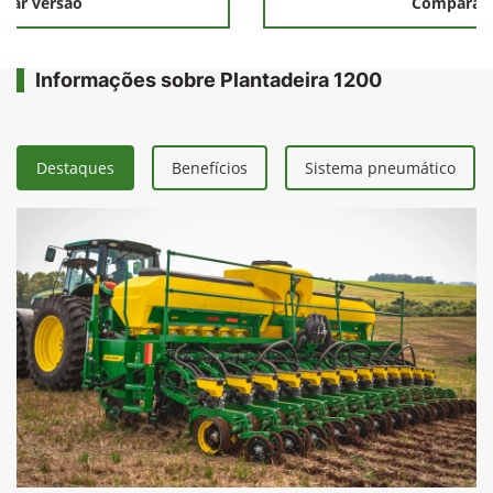
rar versão
Comparar 
Informações sobre Plantadeira 1200
Destaques
Benefícios
Sistema pneumático