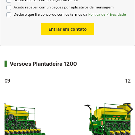
Aceito receber comunicações por aplicativos de mensagem
Declaro que li e concordo com os termos da
Política de Privacidade
Entrar em contato
Versões Plantadeira 1200
1209
121
Ne