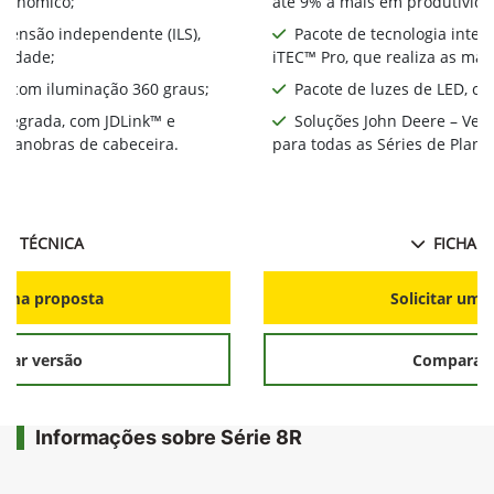
econômico;
até 9% a mais em produtivida
spensão independente (ILS),
Pacote de tecnologia integ
ividade;
iTEC™ Pro, que realiza as ma
D, com iluminação 360 graus;
Pacote de luzes de LED, co
integrada, com JDLink™ e
Soluções John Deere – Ver
s manobras de cabeceira.
para todas as Séries de Plant
HA TÉCNICA
FICHA T
r uma proposta
Solicitar uma
rar versão
Comparar 
Informações sobre Série 8R