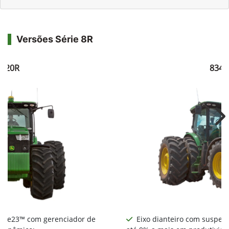
Versões Série 8R
8320R
8345
Ne
nte e23™ com gerenciador de
Eixo dianteiro com suspens