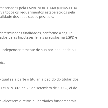
são armazenados pela LAVRONORTE MÁQUINAS LTDA
a todos os requerimentos estabelecidos pela
ialidade dos seus dados pessoais.
 determinadas finalidades, conforme a seguir
dos pelas hipóteses legais previstas na LGPD e
al, independentemente de sua nacionalidade ou
is:
al seja parte o titular, a pedido do titular dos
a Lei nº 9.307, de 23 de setembro de 1996 (Lei de
revalecerem direitos e liberdades fundamentais