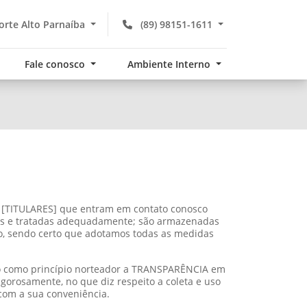
rte Alto Parnaíba
(89) 98151-1611
Fale conosco
Ambiente Interno
as [TITULARES] que entram em contato conosco
adas e tratadas adequadamente; são armazenadas
o, sendo certo que adotamos todas as medidas
ndo como princípio norteador a TRANSPARÊNCIA em
gorosamente, no que diz respeito a coleta e uso
 com a sua conveniência.