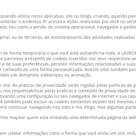
uando utiliza nosso aplicativo, site ou blogs, criando, quando possí
 conterão: o endereço IP, acesso e ações realizadas por você no serv
zado, tais como a versão de sistema operacional, navegador e geoloc
rias ou de terceiros, de monitoramento das atividades realizadas 
m de forma temporária o que você está visitando na rede. A LA
 parceiros a respeito de cookies inseridos nos seus respectivos w
 e de suas preferências, persistir informações relacionadas a suas a
r conteúdo de uma forma personalizada. Nossos sites também pod
vídeo sob demanda, videoclipes ou animação.
 site. As práticas de privacidade serão regidas pelas políticas de
 nos responsabilizar pelas práticas e conteúdo de privacidade de 
ivando uma configuração no seu navegador de internet e sua capaci
cê também pode excluir os cookies existentes através das mesmas 
oderá continuar navegando nos sites e nos blogs, mas algumas part
ite mapear quem está visitando uma determinada página da web
m coletar informações como a forma que você visita um site, inclu