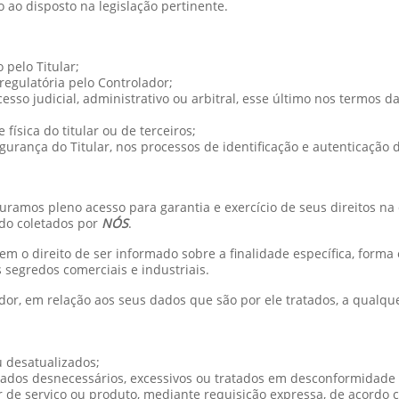
o ao disposto na legislação pertinente.
pelo Titular;
egulatória pelo Controlador;
cesso judicial, administrativo ou arbitral, esse último nos termos d
física do titular ou de terceiros;
gurança do Titular, nos processos de identificação e autenticação 
uramos pleno acesso para garantia e exercício de seus direitos na
do coletados por
NÓS
.
 tem o direito de ser informado sobre a finalidade específica, for
 segredos comerciais e industriais.
ador, em relação aos seus dados que são por ele tratados, a qualq
u desatualizados;
ados desnecessários, excessivos ou tratados em desconformidade 
r de serviço ou produto, mediante requisição expressa, de acordo