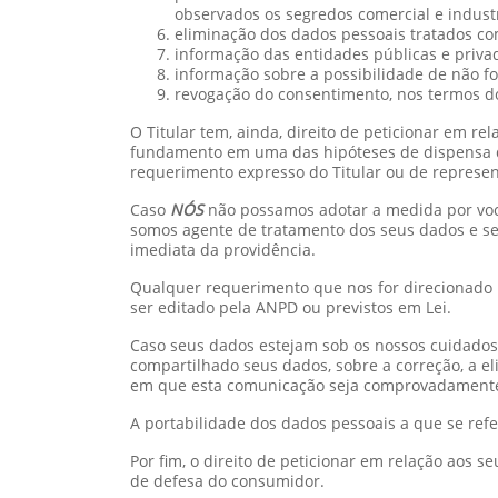
observados os segredos comercial e industr
eliminação dos dados pessoais tratados com 
informação das entidades públicas e priva
informação sobre a possibilidade de não f
revogação do consentimento, nos termos do §
O Titular tem, ainda, direito de peticionar em r
fundamento em uma das hipóteses de dispensa de
requerimento expresso do Titular ou de represen
Caso
NÓS
não possamos adotar a medida por você
somos agente de tratamento dos seus dados e se
imediata da providência.
Qualquer requerimento que nos for direcionado p
ser editado pela ANPD ou previstos em Lei.
Caso seus dados estejam sob os nossos cuidado
compartilhado seus dados, sobre a correção, a e
em que esta comunicação seja comprovadamente 
A portabilidade dos dados pessoais a que se ref
Por fim, o direito de peticionar em relação aos
de defesa do consumidor.