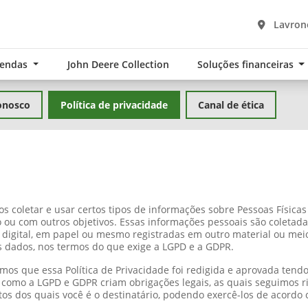
Lavrono
Vendas
John Deere Collection
Soluções financeiras
onosco
Política de privacidade
Canal de ética
s coletar e usar certos tipos de informações sobre Pessoas Físic
co ou com outros objetivos. Essas informações pessoais são colet
igital, em papel ou mesmo registradas em outro material ou mei
s dados, nos termos do que exige a LGPD e a GDPR.
mos que essa Política de Privacidade foi redigida e aprovada te
como a LGPD e GDPR criam obrigações legais, as quais seguimos ri
tos dos quais você é o destinatário, podendo exercê-los de acordo