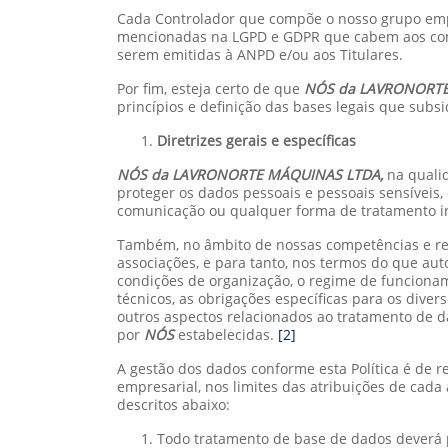
Cada Controlador que compõe o nosso grupo empr
mencionadas na LGPD e GDPR que cabem aos control
serem emitidas à ANPD e/ou aos Titulares.
Por fim, esteja certo de que
NÓS da LAVRONORT
princípios e definição das bases legais que subsi
Diretrizes gerais e específicas
NÓS da LAVRONORTE MÁQUINAS LTDA,
na quali
proteger os dados pessoais e pessoais sensíveis, 
comunicação ou qualquer forma de tratamento in
Também, no âmbito de nossas competências e res
associações, e para tanto, nos termos do que au
condições de organização, o regime de funcionam
técnicos, as obrigações específicas para os dive
outros aspectos relacionados ao tratamento de d
por
NÓS
estabelecidas.
[2]
A gestão dos dados conforme esta Política é de 
empresarial, nos limites das atribuições de cada
descritos abaixo:
Todo tratamento de base de dados deverá p