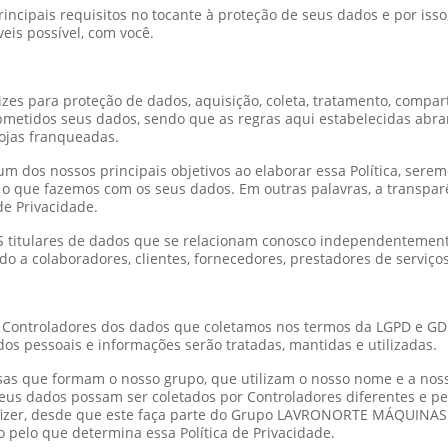
incipais requisitos no tocante à proteção de seus dados e por isso
eis possível, com você.
trizes para proteção de dados, aquisição, coleta, tratamento, compar
ubmetidos seus dados, sendo que as regras aqui estabelecidas ab
ojas franqueadas.
 dos nossos principais objetivos ao elaborar essa Política, sere
 o que fazemos com os seus dados. Em outras palavras, a transparên
de Privacidade.
CAS titulares de dados que se relacionam conosco independentemen
o a colaboradores, clientes, fornecedores, prestadores de serviços,
 Controladores dos dados que coletamos nos termos da LGPD e GD
os pessoais e informações serão tratadas, mantidas e utilizadas.
esas que formam o nosso grupo, que utilizam o nosso nome e a nos
seus dados possam ser coletados por Controladores diferentes e p
izer, desde que este faça parte do Grupo LAVRONORTE MÁQUINAS L
 pelo que determina essa Política de Privacidade.