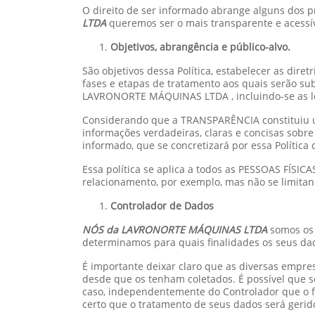
O direito de ser informado abrange alguns dos pr
LTDA
queremos ser o mais transparente e acessív
Objetivos, abrangência e público-alvo.
São objetivos dessa Política, estabelecer as dire
fases e etapas de tratamento aos quais serão s
LAVRONORTE MÁQUINAS LTDA , incluindo-se as l
Considerando que a TRANSPARÊNCIA constituiu um
informações verdadeiras, claras e concisas sobre
informado, que se concretizará por essa Política 
Essa política se aplica a todos as PESSOAS FÍSI
relacionamento, por exemplo, mas não se limitand
Controlador de Dados
NÓS da LAVRONORTE MÁQUINAS LTDA
somos os
determinamos para quais finalidades os seus dad
É importante deixar claro que as diversas empr
desde que os tenham coletados. É possível que 
caso, independentemente do Controlador que o f
certo que o tratamento de seus dados será gerido