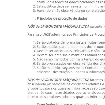
atribuído a todos os dados coletados as re
Esta política deve ser revista no mínimo a
Havendo a não observância ou constatação 
Princípios de proteção de dados
NÓS da LAVRONORTE MÁQUINAS LTDA
garantimo
Para isso,
NÓS
aderimos aos Princípios de Prote
Serão tratados de forma justa e lícitas; s
Serão obtidos para um ou mais dos propósit
Devem ser adequados, relevantes e não exc
Devem ser precisos e mantidos atualizados
Não serão mantidos por mais tempo do que
Serão processados em observância dos direi
Serão mantidos seguros pelos Controladore
acidental, destruição ou danos a informaçõ
NÓS da LAVRONORTE MÁQUINAS LTDA
faremos u
observando plenamente as condições relativas à c
propósitos para os quais as informações são usa
atender às suas necessidades operacionais ou par
direitos dos Titulares sobre os quais as inform
Transferência Internacional de Dados: