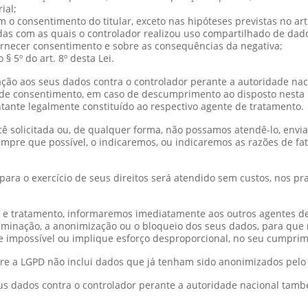
ial;
o consentimento do titular, exceto nas hipóteses previstas no art.
das com as quais o controlador realizou uso compartilhado de dad
ornecer consentimento e sobre as consequências da negativa;
 5º do art. 8º desta Lei.
elação aos seus dados contra o controlador perante a autoridade na
 consentimento, em caso de descumprimento ao disposto nesta Le
tante legalmente constituído ao respectivo agente de tratamento.
 solicitada ou, de qualquer forma, não possamos atendê-lo, envia
mpre que possível, o indicaremos, ou indicaremos as razões de fa
ara o exercício de seus direitos será atendido sem custos, nos p
s e tratamento, informaremos imediatamente aos outros agentes d
liminação, a anonimização ou o bloqueio dos seus dados, para que 
impossível ou implique esforço desproporcional, no seu cumprim
ere a LGPD não inclui dados que já tenham sido anonimizados pelo
 seus dados contra o controlador perante a autoridade nacional ta