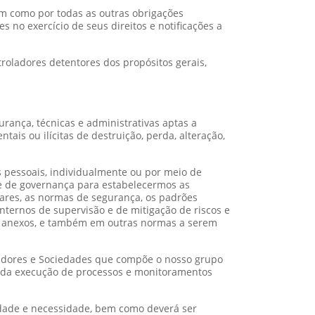
m como por todas as outras obrigações
 no exercício de seus direitos e notificações a
oladores detentores dos propósitos gerais,
ança, técnicas e administrativas aptas a
tais ou ilícitas de destruição, perda, alteração,
 pessoais, individualmente ou por meio de
 e de governança para estabelecermos as
lares, as normas de segurança, os padrões
internos de supervisão e de mitigação de riscos e
eus anexos, e também em outras normas a serem
stadores e Sociedades que compõe o nosso grupo
tir da execução de processos e monitoramentos
idade e necessidade, bem como deverá ser