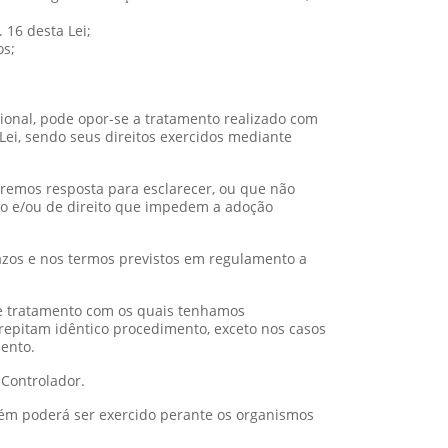
 16 desta Lei;
os;
cional, pode opor-se a tratamento realizado com
i, sendo seus direitos exercidos mediante
remos resposta para esclarecer, ou que não
to e/ou de direito que impedem a adoção
razos e nos termos previstos em regulamento a
e tratamento com os quais tenhamos
repitam idêntico procedimento, exceto nos casos
ento.
 Controlador.
mbém poderá ser exercido perante os organismos