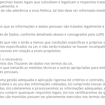
spectivas bases legais que subsidiam e legalizam o respectivo trat
nualmente; e
de não aderência a essa Política, tal fato deve ser informado im
s que as informações e dados pessoais são tratados legalmente e
ção de Dados, conforme detalhado abaixo e consagrados pela LGPD
endo que não o serão a menos que condições específicas e próprias 
os especificados na Lei, e não serão tratados se houver incompati
essivos em relação a esses propósitos;
;
 o necessário;
tos dos Titulares de dados nos termos da Lei,
s que tomarão as medidas técnicas e outras apropriadas para evita
es pessoais,
ma gestão adequada e aplicação rigorosa de critérios e controles, 
oleta e ao uso das informações coletadas, (ii) cumprindo nossas ob
das, (iii) coletaremos e processaremos as informações adequadas,
a cumprir quaisquer requisitos legais, (iv) nos certificaremos da 
ações são mantidas possam ser plenamente exercidos nos termos da 