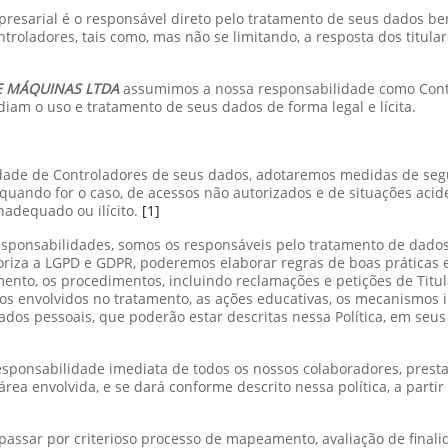
esarial é o responsável direto pelo tratamento de seus dados be
adores, tais como, mas não se limitando, a resposta dos titulares
E MÁQUINAS LTDA
assumimos a nossa responsabilidade como Contr
diam o uso e tratamento de seus dados de forma legal e lícita.
dade de Controladores de seus dados, adotaremos medidas de segur
quando for o caso, de acessos não autorizados e de situações aciden
adequado ou ilícito.
[1]
ponsabilidades, somos os responsáveis pelo tratamento de dados
toriza a LGPD e GDPR, poderemos elaborar regras de boas práticas
ento, os procedimentos, incluindo reclamações e petições de Titu
rsos envolvidos no tratamento, as ações educativas, os mecanismos 
ados pessoais, que poderão estar descritas nessa Política, em s
responsabilidade imediata de todos os nossos colaboradores, pre
 área envolvida, e se dará conforme descrito nessa política, a par
assar por criterioso processo de mapeamento, avaliação de final