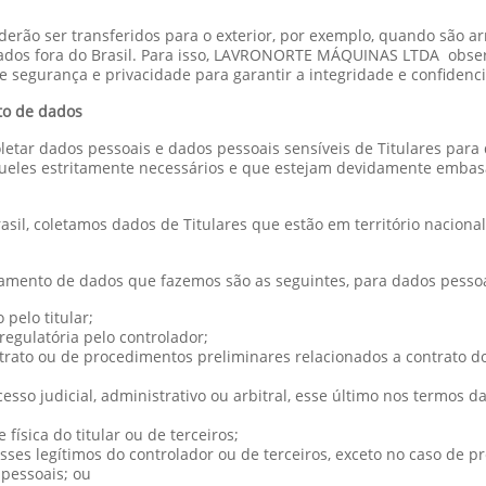
poderão ser transferidos para o exterior, por exemplo, quando 
dos fora do Brasil. Para isso, LAVRONORTE MÁQUINAS LTDA observ
de segurança e privacidade para garantir a integridade e confidenc
to de dados
letar dados pessoais e dados pessoais sensíveis de Titulares para
queles estritamente necessários e que estejam devidamente embasa
sil, coletamos dados de Titulares que estão em território nacion
tamento de dados que fazemos são as seguintes, para dados pessoa
pelo titular;
egulatória pelo controlador;
ato ou de procedimentos preliminares relacionados a contrato do qu
cesso judicial, administrativo ou arbitral, esse último nos termos d
física do titular ou de terceiros;
ses legítimos do controlador ou de terceiros, exceto no caso de p
 pessoais; ou