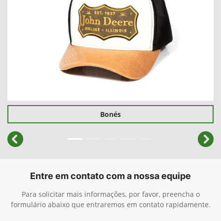
Bonés
templates.template-01.components.carousel.texts.cont
temp
Entre em contato com a nossa equipe
Para solicitar mais informações, por favor, preencha o
formulário abaixo que entraremos em contato rapidamente.