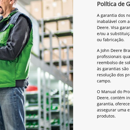
Política de 
A garantia dos 
inabalável com a
Deere. Visa gar
e/ou a substitui
ou fabricação.
A John Deere Br
profissionais qua
reembolso de sol
às garantias são
resolução dos p
campo.
O Manual do Prop
Deere, contém in
garantia, oferec
assegurar uma ex
produtos.