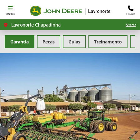
menu
LIGAR
Lavronorte Chapadinha
Alterar
Garantia
Peças
Guias
Treinamento
F