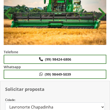
Anterior
Próx
Telefone
(99) 98424-6806
Whatsapp
(99) 98449-5039
Solicitar proposta
Cidade: