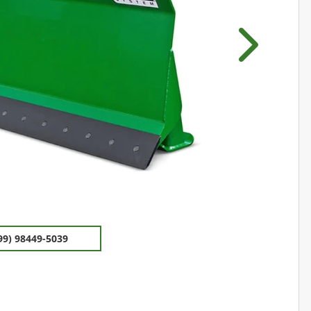
Próximo
99) 98449-5039