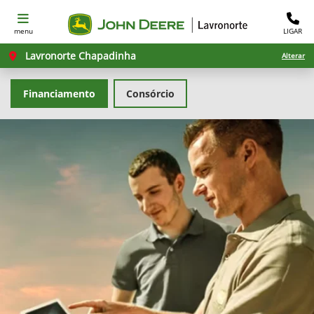
menu
LIGAR
Lavronorte Chapadinha
Alterar
Financiamento
Consórcio