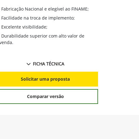
Excelente 
Fabricação Nacional e elegível ao FINAME;
Durabilidad
Facilidade na troca de implemento;
revenda;
Excelente visibilidade;
Mudança fá
Durabilidade superior com alto valor de
Excelente v
venda.
FICHA TÉCNICA
S
Solicitar uma proposta
Comparar versão