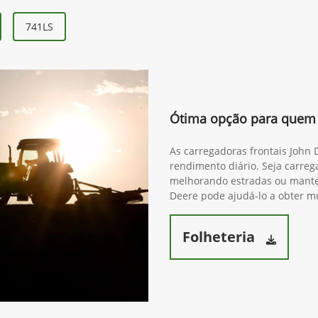
741LS
Ótima opção para quem 
As carregadoras frontais John
rendimento diário. Seja carre
melhorando estradas ou mante
Deere pode ajudá-lo a obter mu
Folheteria