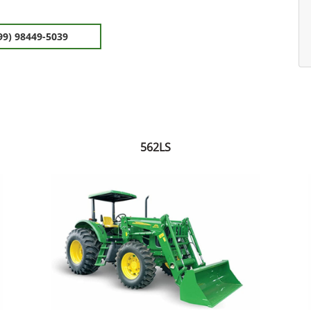
99) 98449-5039
562LS