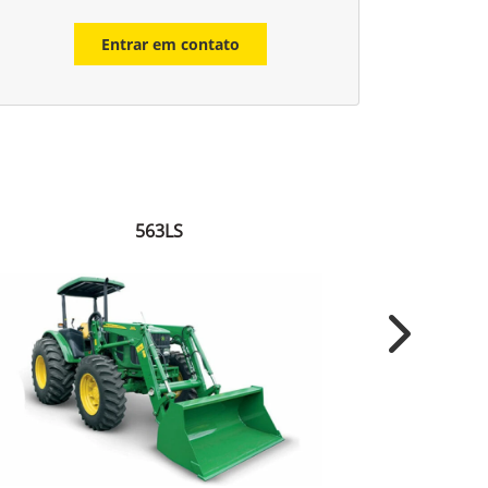
Entrar em contato
563LS
Next