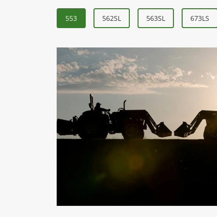
553
562SL
563SL
673LS