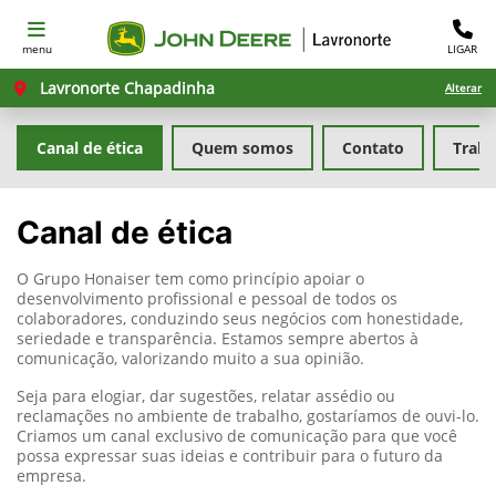
menu
LIGAR
Lavronorte Chapadinha
Alterar
Canal de ética
Quem somos
Contato
Traba
Canal de ética
O Grupo Honaiser tem como princípio apoiar o
desenvolvimento profissional e pessoal de todos os
colaboradores, conduzindo seus negócios com honestidade,
seriedade e transparência. Estamos sempre abertos à
comunicação, valorizando muito a sua opinião.
Seja para elogiar, dar sugestões, relatar assédio ou
reclamações no ambiente de trabalho, gostaríamos de ouvi-lo.
Criamos um canal exclusivo de comunicação para que você
possa expressar suas ideias e contribuir para o futuro da
empresa.