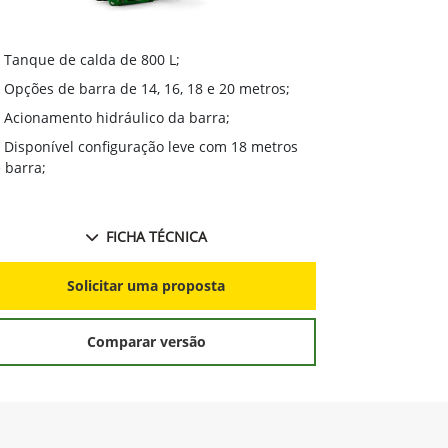
Tanque de 
Tanque de calda de 800 L;
Opções de 
Opções de barra de 14, 16, 18 e 20 metros;
Bomba de s
Acionamento hidráulico da barra;
GreenStar™
Disponível configuração leve com 18 metros
variável, cort
 barra;
FICHA TÉCNICA
S
Solicitar uma proposta
Comparar versão