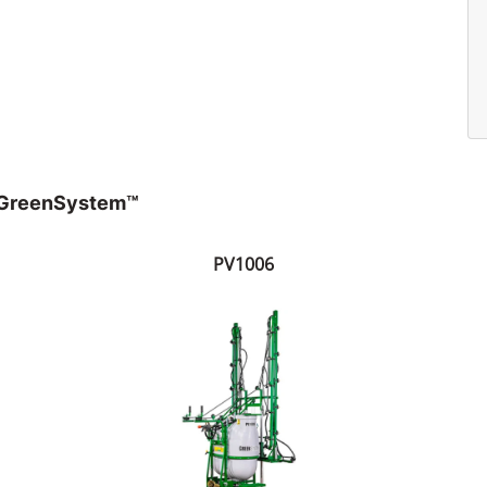
s GreenSystem™
PV1006