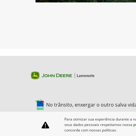
No trânsito, enxergar o outro salva vid
Para otimizar sua experiência durante a n
seus dados pessoais respeitamos nossa
p
concorda com nossas políticas.