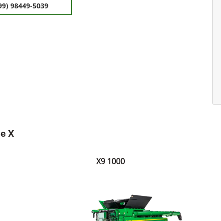
99) 98449-5039
ie X
X9 1000