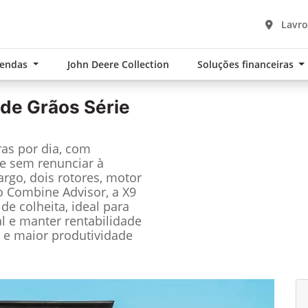
Lavro
Vendas
John Deere Collection
Soluções financeiras
 de Grãos Série
ras por dia, com
e sem renunciar à
rgo, dois rotores, motor
o Combine Advisor, a X9
e colheita, ideal para
l e manter rentabilidade
s e maior produtividade