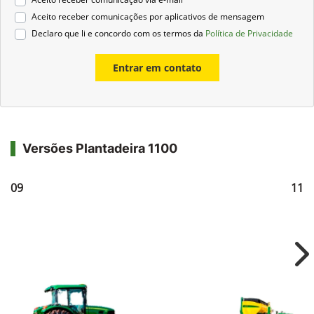
Aceito receber comunicações por aplicativos de mensagem
Declaro que li e concordo com os termos da
Política de Privacidade
Entrar em contato
Versões Plantadeira 1100
1109
111
Ne