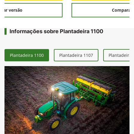
rar versão
Comparar 
Informações sobre Plantadeira 1100
Plantadeira 1100
Plantadeira 1107
Plantadeira 