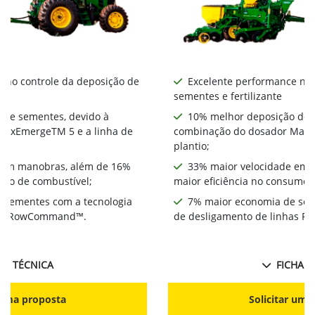
 no controle da deposição de
Excelente performance no 
sementes e fertilizante
 de sementes, devido à
10% melhor deposição de 
MaxEmergeTM 5 e a linha de
combinação do dosador MaxE
plantio;
 em manobras, além de 16%
33% maior velocidade em 
umo de combustível;
maior eficiência no consumo 
 sementes com a tecnologia
7% maior economia de sem
has RowCommand™.
de desligamento de linhas
HA TÉCNICA
FICHA T
r uma proposta
Solicitar uma