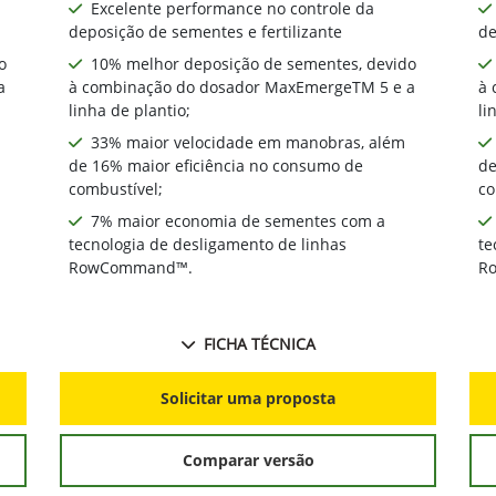
Excelente performance no controle da
deposição de sementes e fertilizante
de
o
10% melhor deposição de sementes, devido
a
à combinação do dosador MaxEmergeTM 5 e a
à 
linha de plantio;
li
33% maior velocidade em manobras, além
de 16% maior eficiência no consumo de
de
combustível;
co
7% maior economia de sementes com a
tecnologia de desligamento de linhas
te
RowCommand™.
R
FICHA TÉCNICA
Solicitar uma proposta
Comparar versão