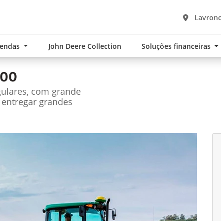
Lavrono
Vendas
John Deere Collection
Soluções financeiras
100
gulares, com grande
 entregar grandes