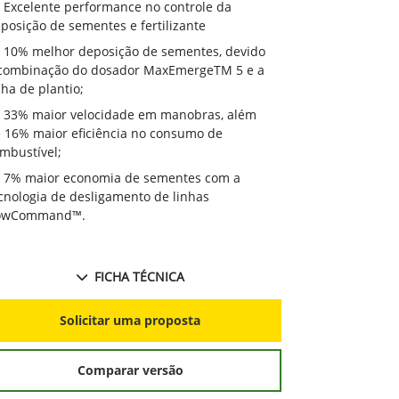
Excelente 
Excelente performance no controle da
deposição de 
posição de sementes e fertilizante
10% melhor
10% melhor deposição de sementes, devido
à combinação
combinação do dosador MaxEmergeTM 5 e a
linha de plant
nha de plantio;
33% maior
33% maior velocidade em manobras, além
de 16% maior 
 16% maior eficiência no consumo de
combustível;
mbustível;
7% maior 
7% maior economia de sementes com a
tecnologia de
cnologia de desligamento de linhas
RowCommand
owCommand™.
FICHA TÉCNICA
S
Solicitar uma proposta
Comparar versão