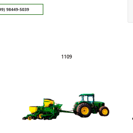
99) 98449-5039
1109