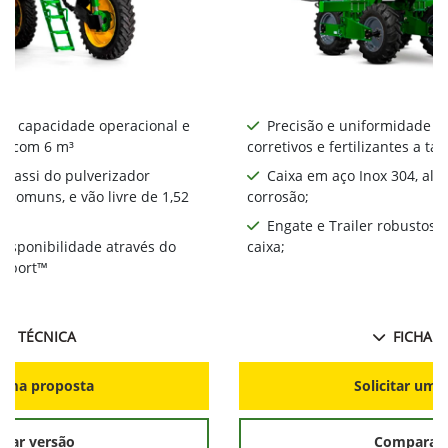
or capacidade operacional e
Precisão e uniformidade na
0 com 6 m³
corretivos e fertilizantes a tax
chassi do pulverizador
Caixa em aço Inox 304, alt
comuns, e vão livre de 1,52
corrosão;
Engate e Trailer robustos 
disponibilidade através do
caixa;
upport™
HA TÉCNICA
FICHA T
r uma proposta
Solicitar uma
rar versão
Comparar 