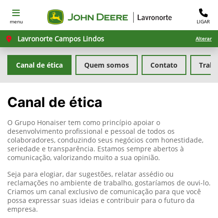
menu
LIGAR
Lavronorte Campos Lindos
Alterar
Canal de ética
Quem somos
Contato
Traba
Canal de ética
O Grupo Honaiser tem como princípio apoiar o
desenvolvimento profissional e pessoal de todos os
colaboradores, conduzindo seus negócios com honestidade,
seriedade e transparência. Estamos sempre abertos à
comunicação, valorizando muito a sua opinião.
Seja para elogiar, dar sugestões, relatar assédio ou
reclamações no ambiente de trabalho, gostaríamos de ouvi-lo.
Criamos um canal exclusivo de comunicação para que você
possa expressar suas ideias e contribuir para o futuro da
empresa.