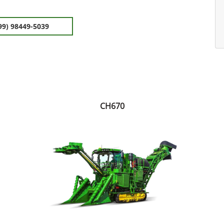
99) 98449-5039
CH670