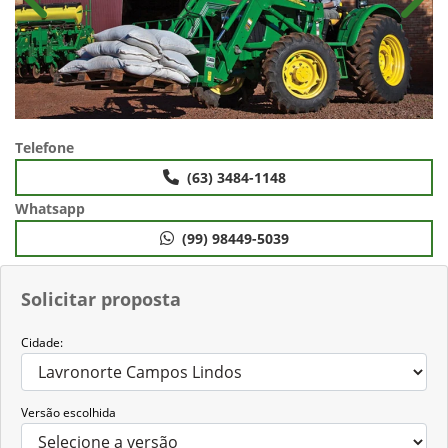
Anterior
Próx
Telefone
(63) 3484-1148
Whatsapp
(99) 98449-5039
Solicitar proposta
Cidade:
Versão escolhida