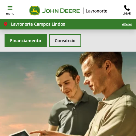
menu
LIGAR
Lavronorte Campos Lindos
Alterar
Financiamento
Consórcio