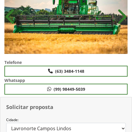
Anterior
Próx
Telefone
(63) 3484-1148
Whatsapp
(99) 98449-5039
Solicitar proposta
Cidade: